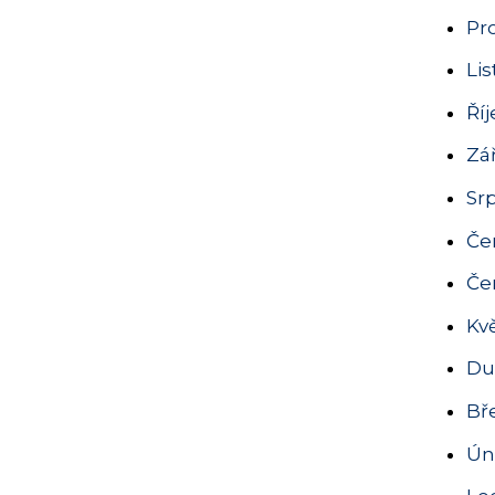
Pr
Li
Ří
Zář
Sr
Če
Če
Kv
Du
Bř
Ún