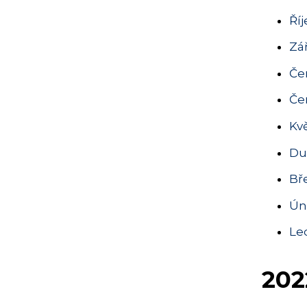
Ří
Zář
Če
Če
Kv
Du
Bř
Ún
Le
202