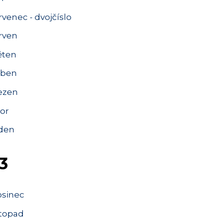
venec - dvojčíslo
rven
ěten
ben
ezen
or
den
3
osinec
stopad