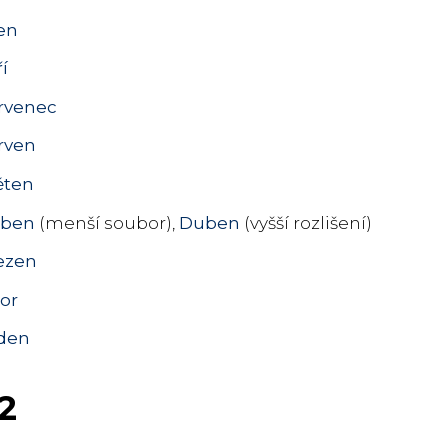
jen
í
rvenec
rven
ěten
ben
(menší soubor),
Duben
(vyšší rozlišení)
ezen
or
den
2