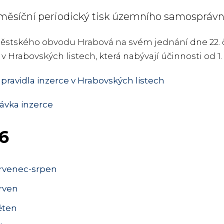
ěsíční periodický tisk územního samosprávní
stského obvodu Hrabová na svém jednání dne 22. če
 v Hrabovských listech, která nabývají účinnosti od 1.
 pravidla inzerce v Hrabovských listech
ávka inzerce
6
rvenec-srpen
rven
ěten