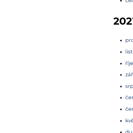
Le
202
pr
lis
říj
zář
sr
če
če
kv
du