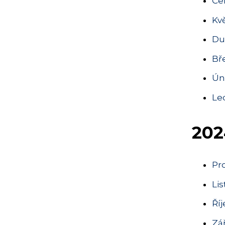
Če
Kv
Du
Bř
Ún
Le
202
Pr
Li
Ří
Zá