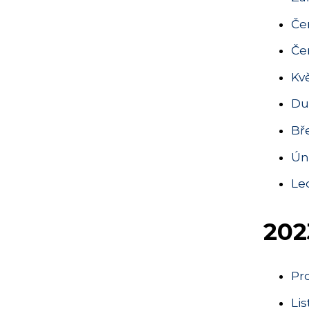
Čer
Če
Kv
Du
Bř
Ún
Le
202
Pr
Li