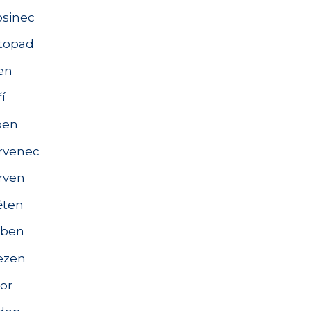
osinec
stopad
jen
í
pen
rvenec
rven
ěten
ben
ezen
or