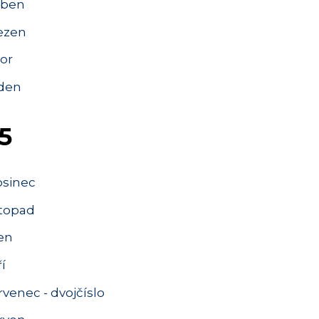
ben
ezen
or
den
5
osinec
stopad
jen
í
venec - dvojčíslo