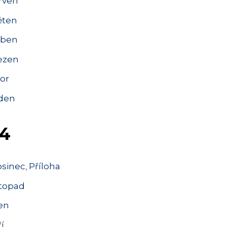
rven
ěten
ben
ezen
or
den
4
osinec
,
Příloha
stopad
jen
ří