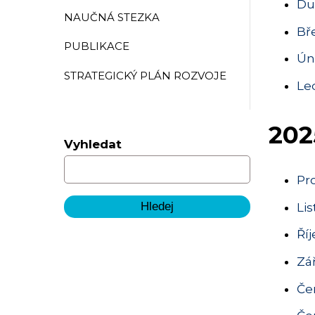
Du
NAUČNÁ STEZKA
Bř
PUBLIKACE
Ún
STRATEGICKÝ PLÁN ROZVOJE
Le
202
Vyhledat
Pr
Li
Ří
Zář
Čer