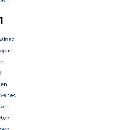
den
1
osinec
topad
en
í
pen
rvenec
rven
ěten
ben