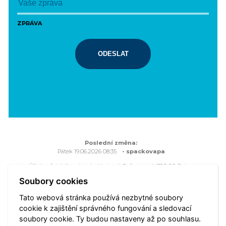
ZPRÁVA
ODESLAT
Poslední změna:
Pátek 19.06.2026 08:35
- spackovapa
Úřad městského obvodu Hrabová, Bažanova 4, 720 00 Ostrava
Všechna práva vyhrazena - použití obsahu nebo jeho částí je
Soubory cookies
možné pouze se souhlasem Úřadu městského obvodu Hrabová.
Tato webová stránka používá nezbytné soubory
Webové stránky jsou ve správě společnosti
OVANET a.s.
cookie k zajištění správného fungování a sledovací
soubory cookie. Ty budou nastaveny až po souhlasu.
Mapa portálu
Přístupnost
Vyhledat
Nastavení cookies