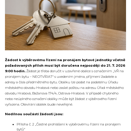
Žádost k výběrovému řízení na pronájem bytové jednotky včetně
požadovaných příloh musí být doručena nejpozději do 21. 7. 2026
9:00 hodin.
Žádost je třeba doručit v uzavřené obálce s označením „VŘ na
pronájem bytu – NEOTVÍRAT“ s uvedením jména, příjmení žadatele a
adresy a čísla předmětného bytu. Obálku lze podat na podatelnu Úřadu
městského obvodu Hrabová nebo zaslat poštou na adresu Úřad městského
obvodu Hrabová, Bažanova 174/4, Ostrava-Hrabová. V případě chybného
nebo neúplného označení obálky může být žádost z výběrového řízení
vyřazena. Otevírání obálek bude neveřejné.
Nedílnou součástí žádosti jsou:
Příloha č. 2 „Čestné prohlášení k výběrovému řízení na pronájem
bytů“