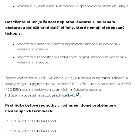
Příloha č. 3 „Prohlášení k informaci o zpracovávání osobních údajů“
Bez těchto příloh je žádost neplatná. Žadatel si musí sám
obstarat a doložit také další přílohy, které nemají předepsaný
tiskopis:
Potvrzení o řádném hrazení nájemného alespoň za poslední 3
kalendářní měsíce.
Potvrzení o zaměstnání s doložením příjmu alespoň za poslední 3
kalendářní měsíce.
Žádost včetně formulářů (Příloha č. 2 a 3) je k dispozici na odboru financí a
správy majetku (bytová správa, kancelář č. 2 u Bc. Lucie Slívové, tel: +420 599
420 125) nebo na webových stránkách městského obvodu
https://hrabova.ostrava.cz/cs/radnice/byty
.
Prohlídky bytové jednotky v rodinném domě proběhnou v
následujících termínech:
13. 7. 2026 od 15:00 do 16:00 hod.
15. 7. 2026 od 15:00 do 16:00 hod.