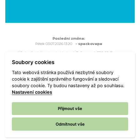
Poslední změna:
Pátek 03.07.2026 13:20
- spackovapa
Úřad městského obvodu Hrabová, Bažanova 4, 720 00 Ostrava
Všechna práva vyhrazena - použití obsahu nebo jeho částí je
Soubory cookies
možné pouze se souhlasem Úřadu městského obvodu Hrabová.
Tato webová stránka používá nezbytné soubory
Webové stránky jsou ve správě společnosti
OVANET a.s.
cookie k zajištění správného fungování a sledovací
soubory cookie. Ty budou nastaveny až po souhlasu.
Mapa portálu
Přístupnost
Vyhledat
Nastavení cookies
Nastavení cookies
Přijmout vše
Odmítnout vše